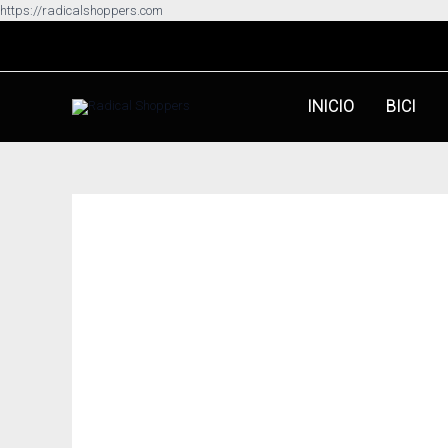
Ir
https://radicalshoppers.com
al
contenido
INICIO
BICI