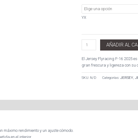
YX
AÑADIR AL C
El Jersey Flyracing F-16 2025 es 
gran frescura y ligereza con su 
SKU:
N/D
Categorías:
JERSEY
,
J
 un máximo rendimiento y un ajuste cómodo.
ida en el interior