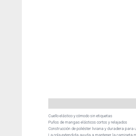
Descripción
Información adicional
Cuello elástico y cómodo sin etiquetas
Puños de mangas elásticos cortos y relajados
Construcción de poliéster liviana y duradera para
La cola extendida ayuda a mantener la camiseta met