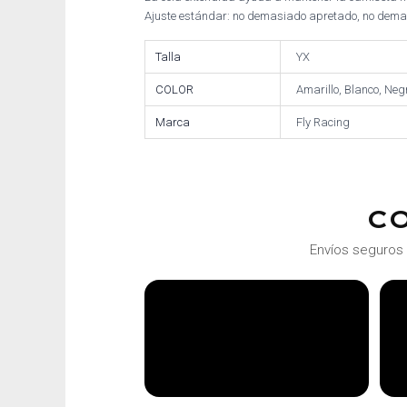
Ajuste estándar: no demasiado apretado, no demas
Talla
YX
COLOR
Amarillo, Blanco, Neg
Marca
Fly Racing
C
Envíos seguros 