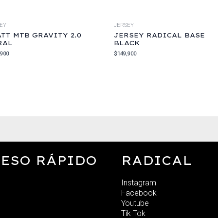
EY
JERSEY
ATT MTB GRAVITY 2.0
JERSEY RADICAL BASE
RAL
BLACK
,900
$
149,900
ESO RÁPIDO
RADICAL
Instagram
Facebook
Youtube
Tik Tok