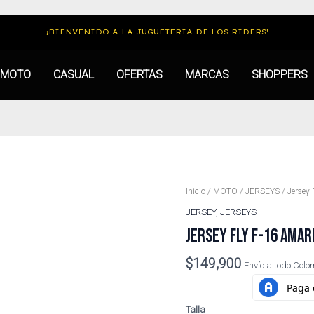
¡BIENVENIDO A LA JUGUETERIA DE LOS RIDERS!
MOTO
CASUAL
OFERTAS
MARCAS
SHOPPERS
Jersey
Inicio
/
MOTO
/
JERSEYS
/ Jersey 
Fly
JERSEY
,
JERSEYS
F-
JERSEY FLY F-16 AMAR
16
Amarillo
$
149,900
Blanco
Envío a todo Col
Negro
cantidad
Talla