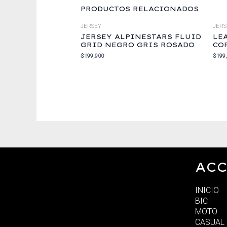
PRODUCTOS RELACIONADOS
JERSEY
JERS
JERSEY ALPINESTARS FLUID
LE
GRID NEGRO GRIS ROSADO
CO
$
199,900
$
199
ACC
INICIO
BICI
MOTO
CASUAL