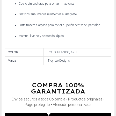
Cuello sin costuras para evitar irritaciones
Gráficos sublimados resistentes al desgaste
Parte trasera alargada para mejor sujeción dentro del pantalón
Material liviano y de secado rápido
COLOR
ROJO, BLANCO, AZUL
Marca
Troy Lee Designs
COMPRA 100%
GARANTIZADA
Envíos seguros a toda Colombia • Productos originales •
Pago protegido • Atención personalizada