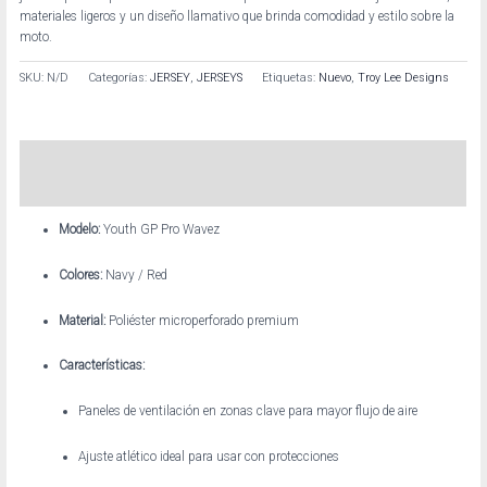
materiales ligeros y un diseño llamativo que brinda comodidad y estilo sobre la
moto.
SKU:
N/D
Categorías:
JERSEY
,
JERSEYS
Etiquetas:
Nuevo
,
Troy Lee Designs
Descripción
Información adicional
Modelo:
Youth GP Pro Wavez
Colores:
Navy / Red
Material:
Poliéster microperforado premium
Características:
Paneles de ventilación en zonas clave para mayor flujo de aire
Ajuste atlético ideal para usar con protecciones