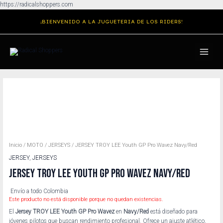
Ir
https://radicalshoppers.com
al
¡BIENVENIDO A LA JUGUETERIA DE LOS RIDERS!
contenido
MAIN
MENU
Inicio
/
MOTO
/
JERSEYS
/ JERSEY TROY LEE Youth GP Pro Wavez Navy/Red
JERSEY
,
JERSEYS
JERSEY TROY LEE YOUTH GP PRO WAVEZ NAVY/RED
Envío a todo Colombia
Este producto no está disponible porque no quedan existencias.
El
Jersey TROY LEE Youth GP Pro Wavez
en
Navy/Red
está diseñado para
jóvenes pilotos que buscan rendimiento profesional. Ofrece un ajuste atlético,