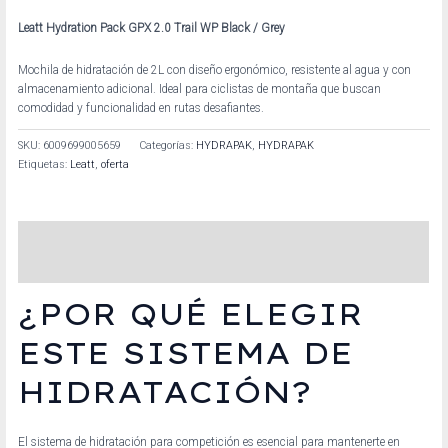
Leatt Hydration Pack GPX 2.0 Trail WP Black / Grey
Mochila de hidratación de 2L con diseño ergonómico, resistente al agua y con
almacenamiento adicional. Ideal para ciclistas de montaña que buscan
comodidad y funcionalidad en rutas desafiantes.
SKU:
6009699005659
Categorías:
HYDRAPAK
,
HYDRAPAK
Etiquetas:
Leatt
,
oferta
Descripción
Información adicional
¿POR QUÉ ELEGIR
ESTE SISTEMA DE
HIDRATACIÓN?
El sistema de hidratación para competición es esencial para mantenerte en