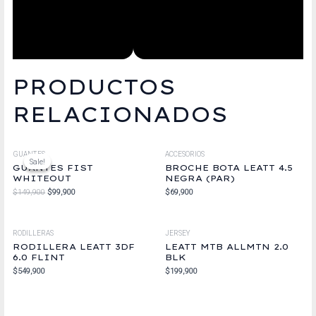
PRODUCTOS
RELACIONADOS
Original
Current
GUANTES
ACCESORIOS
price
price
Sale!
Sale!
was:
is:
GUANTES FIST
BROCHE BOTA LEATT 4.5
$149,900.
$99,900.
WHITEOUT
NEGRA (PAR)
$
149,900
$
99,900
$
69,900
RODILLERAS
JERSEY
RODILLERA LEATT 3DF
LEATT MTB ALLMTN 2.0
6.0 FLINT
BLK
$
549,900
$
199,900