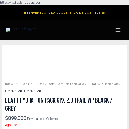
Ir
https://radicalshoppers.com
al
¡BIENVENIDO A LA JUGUETERIA DE LOS RIDERS!
contenido
MAIN
MENU
Inicio
/
MOTO
/
HYDRAPAK
/ Leatt Hydration Pack GPX 2.0 Trail WP Black / Grey
HYDRAPAK
,
HYDRAPAK
LEATT HYDRATION PACK GPX 2.0 TRAIL WP BLACK /
GREY
$
899,000
Envío a todo Colombia
Agotado