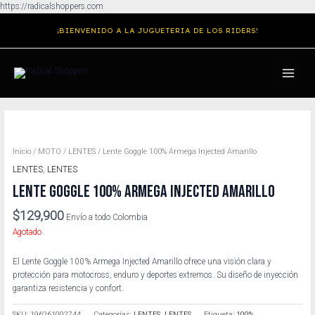
Ir
https://radicalshoppers.com
al
¡BIENVENIDO A LA JUGUETERIA DE LOS RIDERS!
contenido
MAIN
MENU
Inicio
/
MOTO
/
LENTES
/ Lente Goggle 100% Armega Injected Amarillo
LENTES
,
LENTES
LENTE GOGGLE 100% ARMEGA INJECTED AMARILLO
$
129,900
Envío a todo Colombia
Agotado
El Lente Goggle 100% Armega Injected Amarillo ofrece una visión clara y
protección para motocross, enduro y deportes extremos. Su diseño de inyección
garantiza resistencia y confort.
SKU:
196261002744
Categorías:
LENTES
,
LENTES
Etiqueta:
100%