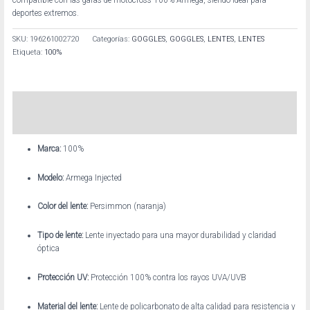
deportes extremos.
SKU:
196261002720
Categorías:
GOGGLES
,
GOGGLES
,
LENTES
,
LENTES
Etiqueta:
100%
Descripción
Información adicional
Marca:
100%
Modelo:
Armega Injected
Color del lente:
Persimmon (naranja)
Tipo de lente:
Lente inyectado para una mayor durabilidad y claridad
óptica
Protección UV:
Protección 100% contra los rayos UVA/UVB
Material del lente:
Lente de policarbonato de alta calidad para resistencia y