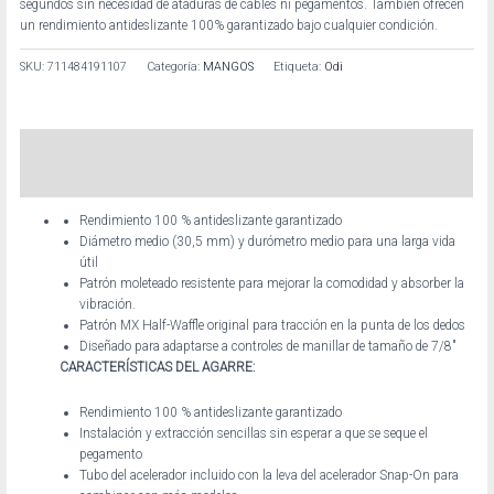
segundos sin necesidad de ataduras de cables ni pegamentos. También ofrecen
un rendimiento antideslizante 100% garantizado bajo cualquier condición.
SKU:
711484191107
Categoría:
MANGOS
Etiqueta:
Odi
Descripción
Información adicional
Rendimiento 100 % antideslizante garantizado
Diámetro medio (30,5 mm) y durómetro medio para una larga vida
útil
Patrón moleteado resistente para mejorar la comodidad y absorber la
vibración.
Patrón MX Half-Waffle original para tracción en la punta de los dedos
Diseñado para adaptarse a controles de manillar de tamaño de 7/8″
CARACTERÍSTICAS DEL AGARRE:
Rendimiento 100 % antideslizante garantizado
Instalación y extracción sencillas sin esperar a que se seque el
pegamento
Tubo del acelerador incluido con la leva del acelerador Snap-On para