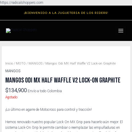
Ir
https://radicalshoppers.com
al
¡BIENVENIDO A LA JUGUETERIA DE LOS RIDERS!
contenido
MAIN
MENU
Inicio
/
MOTO
/
MANGOS
/ Mangos Odi MX Half Waffle V2 Lock-on Graphite
MANGOS
MANGOS ODI MX HALF WAFFLE V2 LOCK-ON GRAPHITE
$
134,900
Envío a todo Colombia
Agotado
¡Lo último en agarre de Motocross para control y tracción!
Hemos renovado nuestro popular Lock On MX Grip para hacerlo aún mejor. El
sistema Lock-On Grip le permite cambiar o reemplazar las empuñaduras en