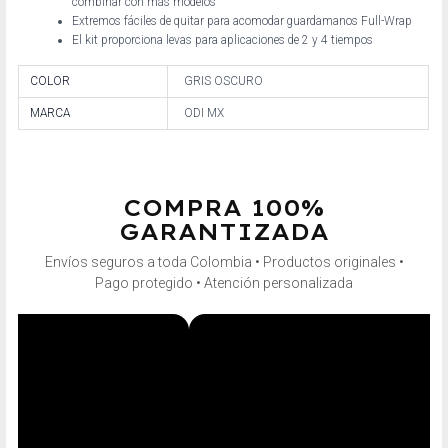
combinar con más modelos
Extremos fáciles de quitar para acomodar guardamanos Full-Wrap
El kit proporciona levas para aplicaciones de 2 y 4 tiempos
COLOR
GRIS OSCURO
MARCA
ODI MX
COMPRA 100%
GARANTIZADA
Envíos seguros a toda Colombia • Productos originales •
Pago protegido • Atención personalizada