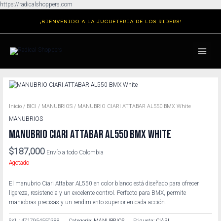
Ir
https://radicalshoppers.com
al
¡BIENVENIDO A LA JUGUETERIA DE LOS RIDERS!
contenido
MAIN
MENU
Inicio
/
BICI
/
MANUBRIOS
/ MANUBRIO CIARI ATTABAR AL550 BMX White
MANUBRIOS
MANUBRIO CIARI ATTABAR AL550 BMX WHITE
$
187,000
Envío a todo Colombia
Agotado
El manubrio Ciari Attabar AL550 en color blanco está diseñado para ofrecer
ligereza, resistencia y un excelente control. Perfecto para BMX, permite
maniobras precisas y un rendimiento superior en cada acción.
SKU:
4717954550388
Categoría:
MANUBRIOS
Etiqueta:
CIARI