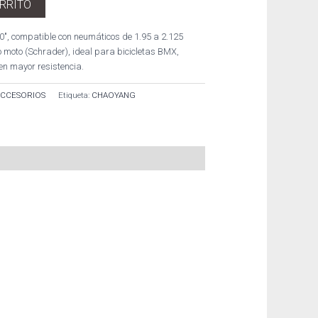
ARRITO
″, compatible con neumáticos de 1.95 a 2.125
o moto (Schrader), ideal para bicicletas BMX,
en mayor resistencia.
ACCESORIOS
Etiqueta:
CHAOYANG