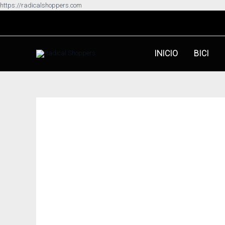
Ir
https://radicalshoppers.com
al
contenido
INICIO
BICI