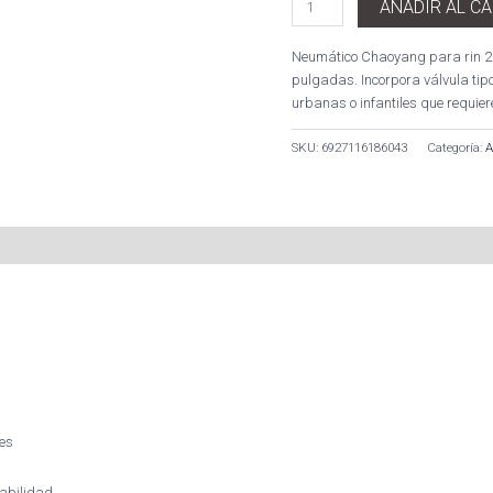
AÑADIR AL C
Neumático Chaoyang para rin 20
pulgadas. Incorpora válvula tip
urbanas o infantiles que requier
SKU:
6927116186043
Categoría:
les
abilidad