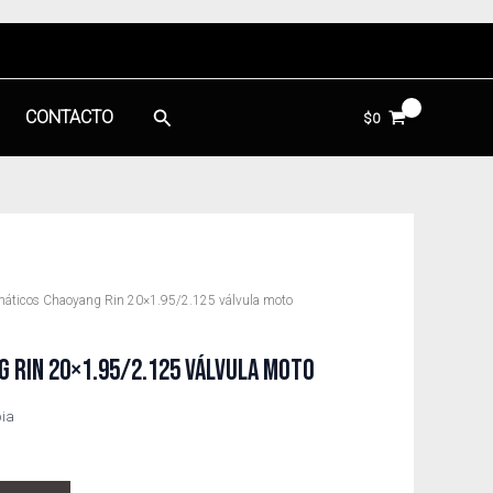
Buscar
CONTACTO
$
0
áticos Chaoyang Rin 20×1.95/2.125 válvula moto
 RIN 20×1.95/2.125 VÁLVULA MOTO
bia