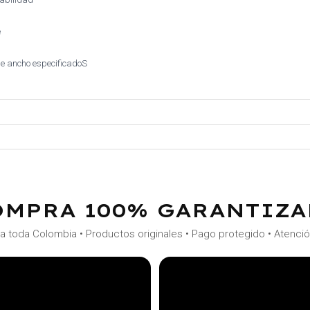
e
de ancho especificadoS
OMPRA 100% GARANTIZA
a toda Colombia • Productos originales • Pago protegido • Atenci