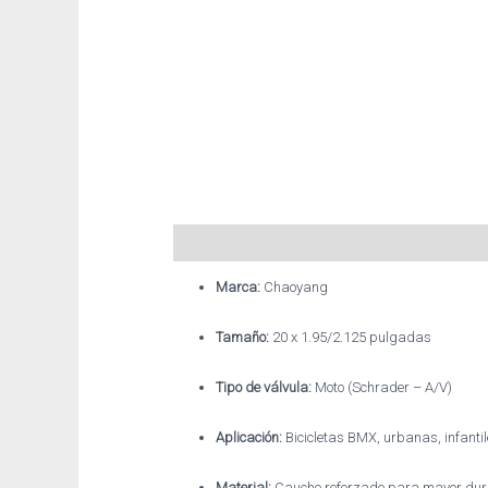
Descripción
Información adicional
Marca:
Chaoyang
Tamaño:
20 x 1.95/2.125 pulgadas
Tipo de válvula:
Moto (Schrader – A/V)
Aplicación:
Bicicletas BMX, urbanas, infanti
Material:
Caucho reforzado para mayor dur