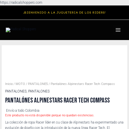
Ir
https://radicalshoppers.com
al
¡BIENVENIDO A LA JUGUETERIA DE LOS RIDERS!
contenido
MAIN
MENU
Inicio
/
MOTO
/
PANTALONES
/ Pantalónes Alpinestars Racer Tech Compass
PANTALONES
,
PANTALONES
PANTALÓNES ALPINESTARS RACER TECH COMPASS
Envío a todo Colombia
Este producto no está disponible porque no quedan existencias.
La colección de ropa Racer líder en su clase de Alpinestars ha experimentado una
evolución de diseño con la introducción de la nueva línea Racer Tech. El