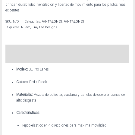
brindan durabilidad, ventilación y libertad de movimiento para los pilotos más
exigentes.
SKU:
N/D
Categorías:
PANTALONES
,
PANTALONES
Etiquetas:
Nuevo
,
Troy Lee Designs
Descripción
Información adicional
Modelo:
SE Pro Lanes
Colores:
Red / Black
Materiales:
Mezcla de poliéster, elastano y paneles de cuero en zonas de
alto desgaste
Características:
Tejido elástico en 4 direcciones para máxima movilidad