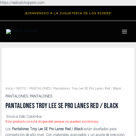
Ir
https://radicalshoppers.com
al
¡BIENVENIDO A LA JUGUETERIA DE LOS RIDERS!
contenido
MAIN
MENU
Inicio
/
MOTO
/
PANTALONES
/ Pantalones Troy Lee SE Pro Lanes Red / Black
PANTALONES
,
PANTALONES
PANTALONES TROY LEE SE PRO LANES RED / BLACK
Envío a todo Colombia
Este producto no está disponible porque no quedan existencias.
Los
Pantalones Troy Lee SE Pro Lanes Red / Black
están diseñados para
competición de alto nivel. Con materiales avanzados y un ajuste de precisión,