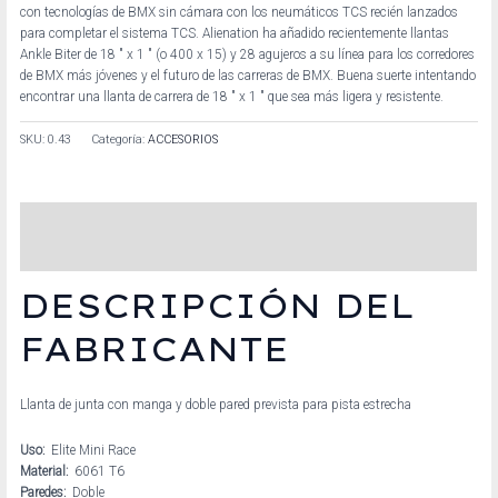
con tecnologías de BMX sin cámara con los neumáticos TCS recién lanzados
para completar el sistema TCS. Alienation ha añadido recientemente llantas
Ankle Biter de 18 ″ x 1 ″ (o 400 x 15) y 28 agujeros a su línea para los corredores
de BMX más jóvenes y el futuro de las carreras de BMX. Buena suerte intentando
encontrar una llanta de carrera de 18 ″ x 1 ″ que sea más ligera y resistente.
SKU:
0.43
Categoría:
ACCESORIOS
Descripción
Información adicional
DESCRIPCIÓN DEL
FABRICANTE
Llanta de junta con manga y doble pared prevista para pista estrecha
Uso:
Elite Mini Race
Material:
6061 T6
Paredes:
Doble