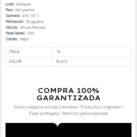
junta:
Manguito
Peso:
280 gramos
Diámetro:
400 (18 ”)
Perforación:
28 agujeros
Válvula:
Válvula francesa
Pared lateral:
CNC
Colores:
Negro
TALLA
18
COLOR
BLACK
COMPRA 100%
GARANTIZADA
Envíos seguros a toda Colombia • Productos originales •
Pago protegido • Atención personalizada