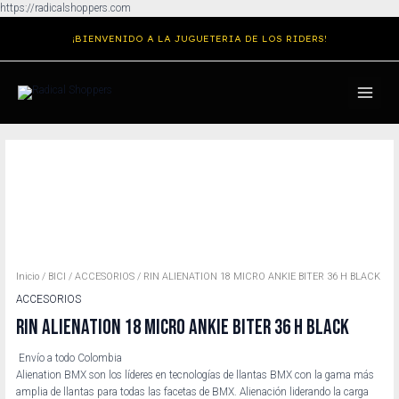
Ir
https://radicalshoppers.com
al
¡BIENVENIDO A LA JUGUETERIA DE LOS RIDERS!
contenido
MAIN
MENU
Inicio
/
BICI
/
ACCESORIOS
/ RIN ALIENATION 18 MICRO ANKIE BITER 36 H BLACK
ACCESORIOS
RIN ALIENATION 18 MICRO ANKIE BITER 36 H BLACK
Envío a todo Colombia
Alienation BMX son los líderes en tecnologías de llantas BMX con la gama más
amplia de llantas para todas las facetas de BMX. Alienación liderando la carga