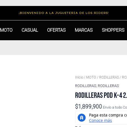
¡BIENVENIDO A LA JUGUETERIA DE LOS RIDERS!
MOTO
CASUAL
OFERTAS
MARCAS
SHOPPERS
RODILLERAS
Inicio
/
MOTO
/
RODILLERAS
/ RO
POD
RODILLERAS
,
RODILLERAS
K-
RODILLERAS POD K-4 
4
2.0
$
1,899,900
NEGRO
Envío a todo C
YOUTH
cantidad