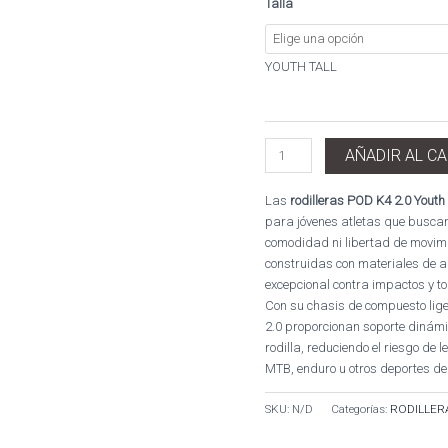
Talla
YOUTH TALL
AÑADIR AL C
Las
rodilleras POD K4 2.0 Youth 
para jóvenes atletas que buscan 
comodidad ni libertad de movimi
construidas con materiales de al
excepcional contra impactos y to
Con su chasis de compuesto lig
2.0 proporcionan soporte dinámi
rodilla, reduciendo el riesgo de
MTB, enduro u otros deportes de
SKU:
N/D
Categorías:
RODILLER