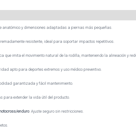
ste anatómico y dimensiones adaptadas a piernas más pequeñas.
xtremadamente resistente, ideal para soportar impactos repetitivos.
a que imita el movimiento natural de la rodilla, manteniendo la alineación y red
uridad apto para deportes extremos y uso médico preventivo.
odidad garantizada y fácil mantenimiento.
 para extender la vida útil del producto.
motocross/enduro
: Ajuste seguro sin restricciones.
etos.