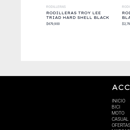
RODILLERAS
RODI
RODILLERAS TROY LEE
ROD
TRIAD HARD SHELL BLACK
BL
$
679,900
$
2,7
ACC
INICIO
BICI
MOTO
CASUAL
OFERTA