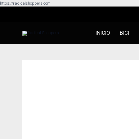
Ir
https://radicalshoppers.com
al
contenido
INICIO
BICI