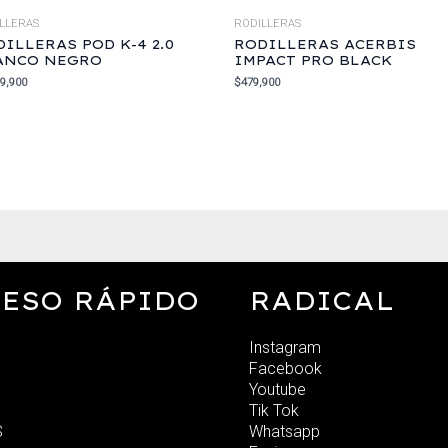
LLERAS
RODILLERAS
ILLERAS POD K-4 2.0
RODILLERAS ACERBIS
ANCO NEGRO
IMPACT PRO BLACK
99,900
$
479,900
ESO RÁPIDO
RADICAL
Instagram
Facebook
Youtube
Tik Tok
S
Whatsapp