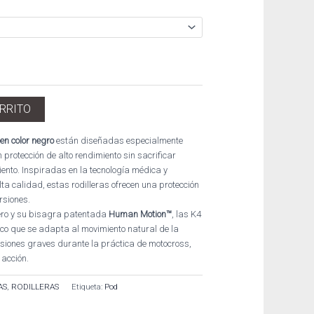
ARRITO
en color negro
están diseñadas especialmente
protección de alto rendimiento sin sacrificar
ento. Inspiradas en la tecnología médica y
ta calidad, estas rodilleras ofrecen una protección
rsiones.
ero y su bisagra patentada
Human Motion™
, las K4
co que se adapta al movimiento natural de la
 lesiones graves durante la práctica de motocross,
 acción.
AS
,
RODILLERAS
Etiqueta:
Pod