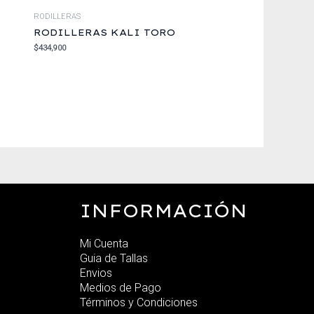
RODILLERAS
RODILLERAS KALI TORO
$
434,900
INFORMACIÓN
Mi Cuenta
Guia de Tallas
Envios
Medios de Pago
Términos y Condiciones