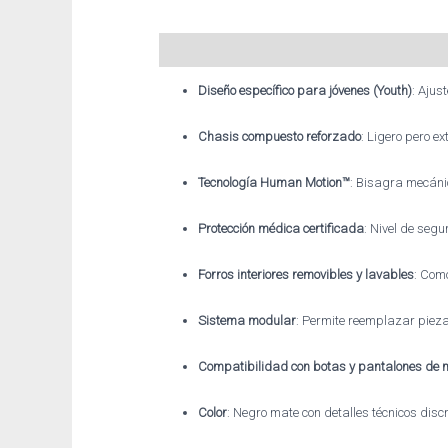
Descripción
Información adicional
Diseño específico para jóvenes (Youth)
: Aju
Chasis compuesto reforzado
: Ligero pero e
Tecnología Human Motion™
: Bisagra mecánic
Protección médica certificada
: Nivel de seg
Forros interiores removibles y lavables
: Com
Sistema modular
: Permite reemplazar piezas
Compatibilidad con botas y pantalones de 
Color
: Negro mate con detalles técnicos discr