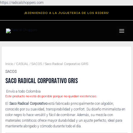
Ir
https://radicalshoppers.com
al
¡BIENVENIDO A LA JUGUETERIA DE LOS RIDERS!
contenido
MAIN
MENU
Inicio
/
CASUAL
/
SACOS
/ Saco Radical Corporativo GRIS
SACOS
SACO RADICAL CORPORATIVO GRIS
Envío a todo Colombia
Este producto no está disponible porque no quedan existencias.
El
Saco Radical Corporativo
está fabricado principalmente con algodón,
conocido por su suavidad, transpirabilidad y confort. Su diseño minimalista en
color negro lo hace versátil y fácil de combinar. Además, su mezcla con
materiales sintéticos ofrece mayor durabilidad y un ajuste perfecto, ideal para
mantenerte abrigado y cómodo durante todo el día.