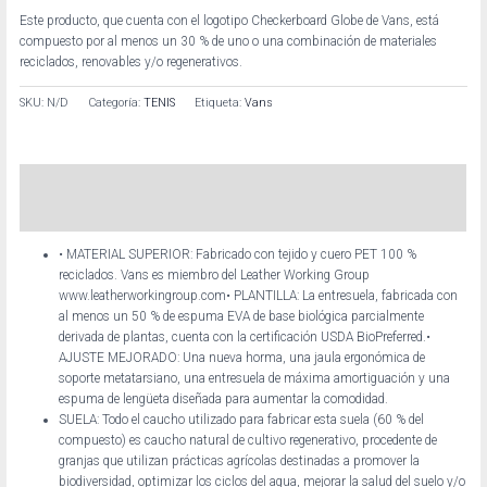
Este producto, que cuenta con el logotipo Checkerboard Globe de Vans, está
compuesto por al menos un 30 % de uno o una combinación de materiales
reciclados, renovables y/o regenerativos.
SKU:
N/D
Categoría:
TENIS
Etiqueta:
Vans
Descripción
Información adicional
• MATERIAL SUPERIOR: Fabricado con tejido y cuero PET 100 %
reciclados. Vans es miembro del Leather Working Group
www.leatherworkingroup.com
• PLANTILLA: La entresuela, fabricada con
al menos un 50 % de espuma EVA de base biológica parcialmente
derivada de plantas, cuenta con la certificación USDA BioPreferred.
•
AJUSTE MEJORADO: Una nueva horma, una jaula ergonómica de
soporte metatarsiano, una entresuela de máxima amortiguación y una
espuma de lengüeta diseñada para aumentar la comodidad.
SUELA: Todo el caucho utilizado para fabricar esta suela (60 % del
compuesto) es caucho natural de cultivo regenerativo, procedente de
granjas que utilizan prácticas agrícolas destinadas a promover la
biodiversidad, optimizar los ciclos del agua, mejorar la salud del suelo y/o