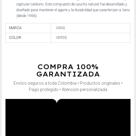
capturar carbono. Este compuesto de caucho natural fue desarrollado y
diseñado para mantener el agarre y la durabilidad que caracterizan a Vans
(desde 1966).
MARCA
VANS
COLOR
VERDE
COMPRA 100%
GARANTIZADA
Envíos seguros a toda Colombia • Productos originales •
Pago protegido • Atención personalizada