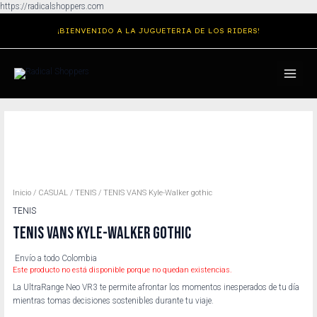
Ir
https://radicalshoppers.com
al
¡BIENVENIDO A LA JUGUETERIA DE LOS RIDERS!
contenido
MAIN
MENU
Inicio
/
CASUAL
/
TENIS
/ TENIS VANS Kyle-Walker gothic
TENIS
TENIS VANS KYLE-WALKER GOTHIC
Envío a todo Colombia
Este producto no está disponible porque no quedan existencias.
La UltraRange Neo VR3 te permite afrontar los momentos inesperados de tu día
mientras tomas decisiones sostenibles durante tu viaje.