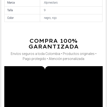
Marca
Alpinestars
Talla
9
Color
negro, rojo
COMPRA 100%
GARANTIZADA
Envíos seguros a toda Colombia • Productos originales •
Pago protegido • Atención personalizada