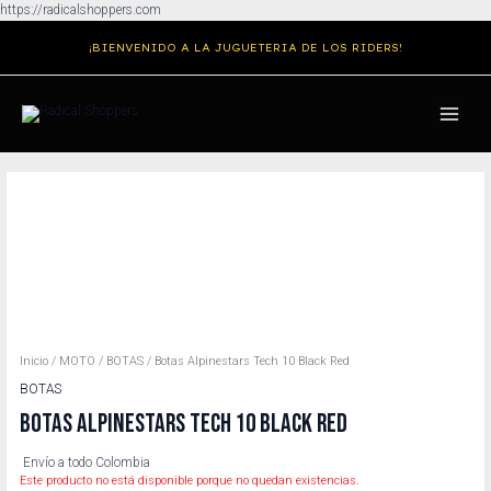
Ir
https://radicalshoppers.com
al
¡BIENVENIDO A LA JUGUETERIA DE LOS RIDERS!
contenido
MAIN
MENU
Inicio
/
MOTO
/
BOTAS
/ Botas Alpinestars Tech 10 Black Red
BOTAS
BOTAS ALPINESTARS TECH 10 BLACK RED
Envío a todo Colombia
Este producto no está disponible porque no quedan existencias.