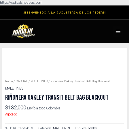
Ir
https://radicalshoppers.com
al
¡BIENVENIDO A LA JUGUETERIA DE LOS RIDERS!
contenido
MAIN
MENU
Inicio
/
CASUAL
/
MALETINES
/ Riñonera Oakley Transit Belt Bag Blackout
MALETINES
RIÑONERA OAKLEY TRANSIT BELT BAG BLACKOUT
$
132,000
Envío a todo Colombia
Agotado
SKU:
193517734183
Categoría:
MALETINES
Etiqueta:
oakley