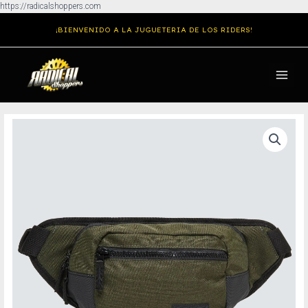
Ir
https://radicalshoppers.com
al
¡BIENVENIDO A LA JUGUETERIA DE LOS RIDERS!
contenido
MAIN
MENU