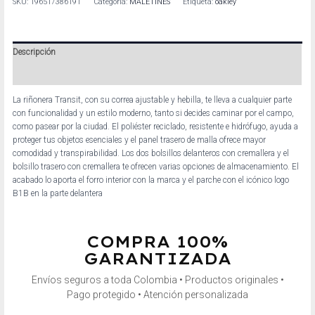
SKU:
196517386191
Categoría:
MALETINES
Etiqueta:
oakley
Descripción
Información adicional
La riñonera Transit, con su correa ajustable y hebilla, te lleva a cualquier parte
con funcionalidad y un estilo moderno, tanto si decides caminar por el campo,
como pasear por la ciudad. El poliéster reciclado, resistente e hidrófugo, ayuda a
proteger tus objetos esenciales y el panel trasero de malla ofrece mayor
comodidad y transpirabilidad. Los dos bolsillos delanteros con cremallera y el
bolsillo trasero con cremallera te ofrecen varias opciones de almacenamiento. El
acabado lo aporta el forro interior con la marca y el parche con el icónico logo
B1B en la parte delantera
COMPRA 100%
GARANTIZADA
Envíos seguros a toda Colombia • Productos originales •
Pago protegido • Atención personalizada